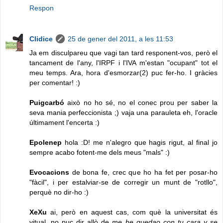
Respon
Clidice
25 de gener del 2011, a les 11:53
Ja em disculpareu que vagi tan tard responent-vos, però el
tancament de l'any, l'IRPF i l'IVA m'estan "ocupant" tot el
meu temps. Ara, hora d'esmorzar(2) puc fer-ho. I gràcies
per comentar! :)
Puigcarbó
això no ho sé, no el conec prou per saber la
seva mania perfeccionista ;) vaja una parauleta eh, l'oracle
últimament l'encerta :)
Epolenep
hola :D! me n'alegro que hagis rigut, al final jo
sempre acabo fotent-me dels meus "mals" :)
Evocacions
de bona fe, crec que ho ha fet per posar-ho
"fàcil", i per estalviar-se de corregir un munt de "rotllo",
perquè no dir-ho :)
XeXu
ai, però en aquest cas, com què la universitat és
vitual, no puc dir allò de
me he quedao con tu cara y se