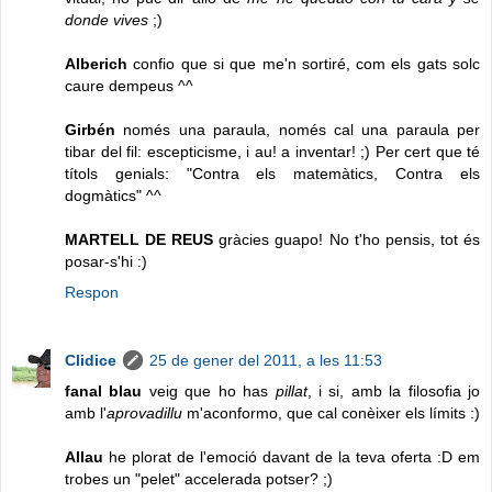
donde vives
;)
Alberich
confio que si que me'n sortiré, com els gats solc
caure dempeus ^^
Girbén
només una paraula, només cal una paraula per
tibar del fil: escepticisme, i au! a inventar! ;) Per cert que té
títols genials: "Contra els matemàtics, Contra els
dogmàtics" ^^
MARTELL DE REUS
gràcies guapo! No t'ho pensis, tot és
posar-s'hi :)
Respon
Clidice
25 de gener del 2011, a les 11:53
fanal blau
veig que ho has
pillat
, i si, amb la filosofia jo
amb l'
aprovadillu
m'aconformo, que cal conèixer els límits :)
Allau
he plorat de l'emoció davant de la teva oferta :D em
trobes un "pelet" accelerada potser? ;)