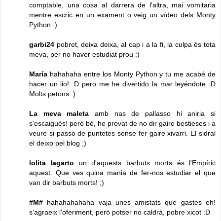
comptable, una cosa al darrera de l'altra, mai vomitaria
mentre escric en un exament o veig un vídeo dels Monty
Python :)
garbi24
pobret, deixa deixa, al cap i a la fi, la culpa és tota
meva, per no haver estudiat prou :)
María
hahahaha entre los Monty Python y tu me acabé de
hacer un lio! :D pero me he divertido la mar leyéndote :D
Molts petons :)
La meva maleta
amb nas de pallasso hi aniria si
s'escaigués! però bé, he provat de no dir gaire bestieses i a
veure si passo de puntetes sense fer gaire xivarri. El sidral
el deixo pel blog ;)
lolita lagarto
un d'aquests barbuts morts és l'Empíric
aquest. Que ves quina mania de fer-nos estudiar el que
van dir barbuts morts! ;)
#M#
hahahahahaha vaja unes amistats que gastes eh!
s'agraeix l'oferiment, però potser no caldrà, pobre xicot :D