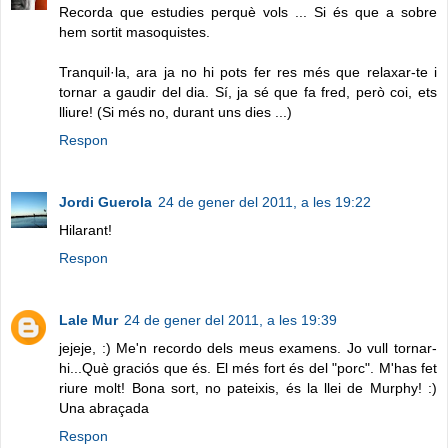
Recorda que estudies perquè vols ... Si és que a sobre
hem sortit masoquistes.
Tranquil·la, ara ja no hi pots fer res més que relaxar-te i
tornar a gaudir del dia. Sí, ja sé que fa fred, però coi, ets
lliure! (Si més no, durant uns dies ...)
Respon
Jordi Guerola
24 de gener del 2011, a les 19:22
Hilarant!
Respon
Lale Mur
24 de gener del 2011, a les 19:39
jejeje, :) Me'n recordo dels meus examens. Jo vull tornar-
hi...Què graciós que és. El més fort és del "porc". M'has fet
riure molt! Bona sort, no pateixis, és la llei de Murphy! :)
Una abraçada
Respon