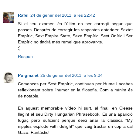
Rafel
24 de gener del 2011, a les 22:42
Si el teu examen és l'últim en ser corregit segur que
passes. Després de corregir les respostes anteriors: Sextet
Empíric, Sext Empire State, Sexe Empíric, Sext Oníric i Ser
Empíric no tindrà més remei que aprovar-te.
;)
Respon
Puigmalet
25 de gener del 2011, a les 9:04
Comences per Sext Empíric, continues per Hume i acabes
reflexionant sobre l'humor en la filosofia. Com a mínim és
de notable.
En aquest memorable vídeo hi surt, al final, en Cleese
llegint el seu Dirty Hungarian Phrasebook. És una aparició
fugaç però suficient perquè deixi anar la clàssica "My
nipples explode with delight" que vaig tractar un cop a cal
Gazo. Fantàstic!