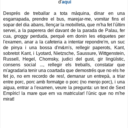
d'
aquí
Després de treballar a tota màquina, dinar en una
esgarrapada, prendre el bus, marejar-me, vomitar fins el
sopar del dia abans, llençar la motxilleta, que m'ha fet l'últim
servei, a la paperera del davant de la parada de Palau, fer
cua,
groggy
perduda, perquè em donin les etiquetes per
l'examen, anar a la cafeteria a intentar repondre'm, un suc
de pinya i una bossa d'm&m's, rellegir paperots, Kant,
sobretot Kant, i Lyotard, Nietzsche, Saussure, Wittgenstein,
Russell, Hegel, Chomsky, judici del gust, gir lingüístic,
consens social ..., rellegir els treballs, constatar que
m'agradaria tenir una coartada que demostrés que no els he
fet jo, no em recordo de res!, demanar un entrepà, a triar
entre porc, porc amb formatge o porc (no menjo porc), i una
aigua, entrar a l'examen, veure la pregunta: un text de Sext
Empíric! la mare que em va matricular! l'únic que no m'he
mirat!