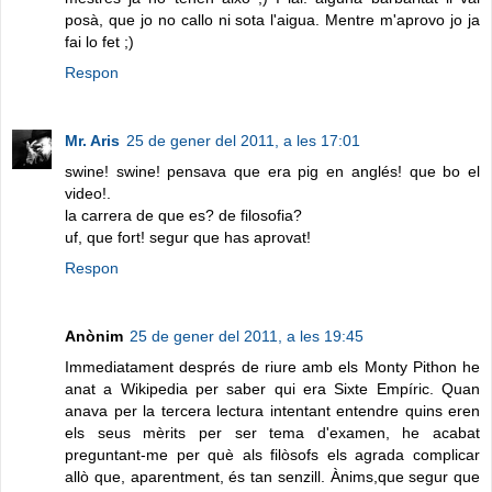
posà, que jo no callo ni sota l'aigua. Mentre m'aprovo jo ja
fai lo fet ;)
Respon
Mr. Aris
25 de gener del 2011, a les 17:01
swine! swine! pensava que era pig en anglés! que bo el
video!.
la carrera de que es? de filosofia?
uf, que fort! segur que has aprovat!
Respon
Anònim
25 de gener del 2011, a les 19:45
Immediatament després de riure amb els Monty Pithon he
anat a Wikipedia per saber qui era Sixte Empíric. Quan
anava per la tercera lectura intentant entendre quins eren
els seus mèrits per ser tema d'examen, he acabat
preguntant-me per què als filòsofs els agrada complicar
allò que, aparentment, és tan senzill. Ànims,que segur que