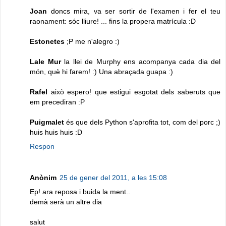
Joan
doncs mira, va ser sortir de l'examen i fer el teu
raonament: sóc lliure! ... fins la propera matrícula :D
Estonetes
;P me n'alegro :)
Lale Mur
la llei de Murphy ens acompanya cada dia del
món, què hi farem! :) Una abraçada guapa :)
Rafel
això espero! que estigui esgotat dels saberuts que
em precediran :P
Puigmalet
és que dels Python s'aprofita tot, com del porc ;)
huis huis huis :D
Respon
Anònim
25 de gener del 2011, a les 15:08
Ep! ara reposa i buida la ment..
demà serà un altre dia
salut