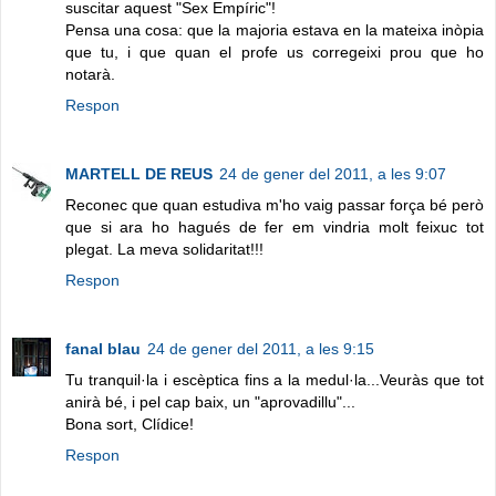
suscitar aquest "Sex Empíric"!
Pensa una cosa: que la majoria estava en la mateixa inòpia
que tu, i que quan el profe us corregeixi prou que ho
notarà.
Respon
MARTELL DE REUS
24 de gener del 2011, a les 9:07
Reconec que quan estudiva m'ho vaig passar força bé però
que si ara ho hagués de fer em vindria molt feixuc tot
plegat. La meva solidaritat!!!
Respon
fanal blau
24 de gener del 2011, a les 9:15
Tu tranquil·la i escèptica fins a la medul·la...Veuràs que tot
anirà bé, i pel cap baix, un "aprovadillu"...
Bona sort, Clídice!
Respon