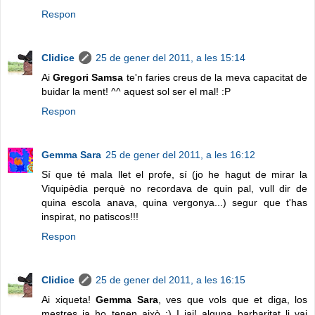
Respon
Clidice
25 de gener del 2011, a les 15:14
Ai
Gregori Samsa
te'n faries creus de la meva capacitat de
buidar la ment! ^^ aquest sol ser el mal! :P
Respon
Gemma Sara
25 de gener del 2011, a les 16:12
Sí que té mala llet el profe, sí (jo he hagut de mirar la
Viquipèdia perquè no recordava de quin pal, vull dir de
quina escola anava, quina vergonya...) segur que t'has
inspirat, no patiscos!!!
Respon
Clidice
25 de gener del 2011, a les 16:15
Ai xiqueta!
Gemma Sara
, ves que vols que et diga, los
mestres ja ho tenen això ;) I iai! alguna barbaritat li vai