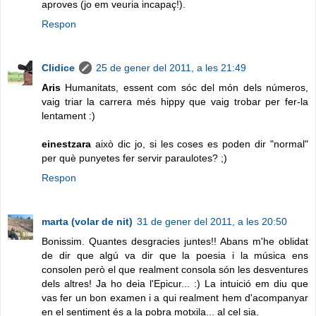
aproves (jo em veuria incapaç!).
Respon
Clidice
25 de gener del 2011, a les 21:49
Aris
Humanitats, essent com sóc del món dels números,
vaig triar la carrera més hippy que vaig trobar per fer-la
lentament :)
einestzara
això dic jo, si les coses es poden dir "normal"
per què punyetes fer servir paraulotes? ;)
Respon
marta (volar de nit)
31 de gener del 2011, a les 20:50
Bonissim. Quantes desgracies juntes!! Abans m'he oblidat
de dir que algú va dir que la poesia i la música ens
consolen però el que realment consola són les desventures
dels altres! Ja ho deia l'Epicur... :) La intuició em diu que
vas fer un bon examen i a qui realment hem d'acompanyar
en el sentiment és a la pobra motxila... al cel sia.