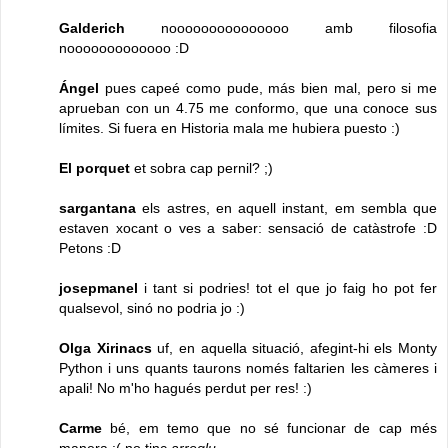
Galderich
nooooooooooooooo amb filosofia
nooooooooooooo :D
Ángel
pues capeé como pude, más bien mal, pero si me
aprueban con un 4.75 me conformo, que una conoce sus
límites. Si fuera en Historia mala me hubiera puesto :)
El porquet
et sobra cap pernil? ;)
sargantana
els astres, en aquell instant, em sembla que
estaven xocant o ves a saber: sensació de catàstrofe :D
Petons :D
josepmanel
i tant si podries! tot el que jo faig ho pot fer
qualsevol, sinó no podria jo :)
Olga Xirinacs
uf, en aquella situació, afegint-hi els Monty
Python i uns quants taurons només faltarien les càmeres i
apali! No m'ho hagués perdut per res! :)
Carme
bé, em temo que no sé funcionar de cap més