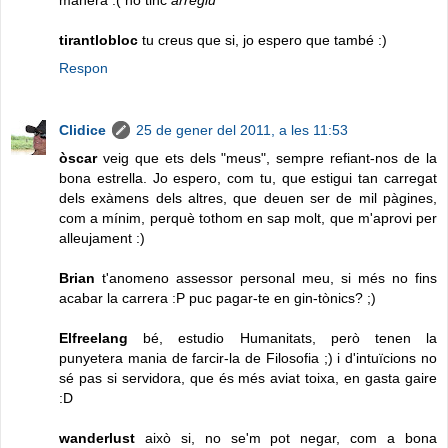
manera :( no tinc
arreglu
tirantlobloc
tu creus que si, jo espero que també :)
Respon
Clidice
25 de gener del 2011, a les 11:53
òscar
veig que ets dels "meus", sempre refiant-nos de la
bona estrella. Jo espero, com tu, que estigui tan carregat
dels exàmens dels altres, que deuen ser de mil pàgines,
com a mínim, perquè tothom en sap molt, que m'aprovi per
alleujament :)
Brian
t'anomeno assessor personal meu, si més no fins
acabar la carrera :P puc pagar-te en gin-tònics? ;)
Elfreelang
bé, estudio Humanitats, però tenen la
punyetera mania de farcir-la de Filosofia ;) i d'intuïcions no
sé pas si servidora, que és més aviat toixa, en gasta gaire
:D
wanderlust
això si, no se'm pot negar, com a bona