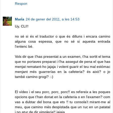
Respon
María
24 de gener del 2011, a les 14:53
Uy, CLI!!
no sé si és el traductor o que és dilluns i encara camino
alguna cosa espessa, que no sé si aquesta entrada
l'entenc bé.
Vols dir que t'has presentat a un examen, t'ha sortit el tema
que no portaves preparat i t'ha assegut de pena el que has
menjat rematant-ho jajaja i volent guarir el teu mal estómac
menjant més guarrerías en la cafeteria? és això? o jo
també camino grogi? :-)
El vídeo i el seu porc, porc, porc!! es refereix a les poques
opcions que t'han donat en la cafeteria o en l'examen? com
vas a dubtar del bona que ets !! tu consola't mirant-me al
meu, que camino més despistada que un ruc en un patatal
i no atur de dir ximpleria!! jajaja