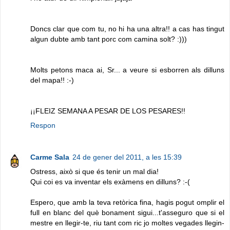
Doncs clar que com tu, no hi ha una altra!! a cas has tingut
algun dubte amb tant porc com camina solt? :)))
Molts petons maca ai, Sr... a veure si esborren als dilluns
del mapa!! :-)
¡¡FLEIZ SEMANA A PESAR DE LOS PESARES!!
Respon
Carme Sala
24 de gener del 2011, a les 15:39
Ostress, això si que és tenir un mal dia!
Qui coi es va inventar els exàmens en dilluns? :-(
Espero, que amb la teva retòrica fina, hagis pogut omplir el
full en blanc del què bonament sigui...t'asseguro que si el
mestre en llegir-te, riu tant com ric jo moltes vegades llegin-