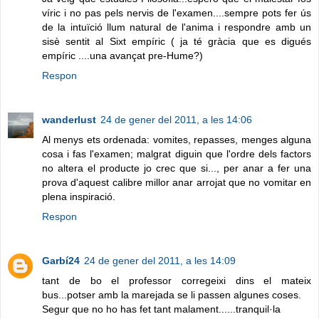
víric i no pas pels nervis de l'examen....sempre pots fer ús
de la intuïció llum natural de l'anima i respondre amb un
sisè sentit al Sixt empíric ( ja té gràcia que es digués
empíric ....una avançat pre-Hume?)
Respon
wanderlust
24 de gener del 2011, a les 14:06
Al menys ets ordenada: vomites, repasses, menges alguna
cosa i fas l'examen; malgrat diguin que l'ordre dels factors
no altera el producte jo crec que si..., per anar a fer una
prova d'aquest calibre millor anar arrojat que no vomitar en
plena inspiració.
Respon
Garbí24
24 de gener del 2011, a les 14:09
tant de bo el professor corregeixi dins el mateix
bus...potser amb la marejada se li passen algunes coses.
Segur que no ho has fet tant malament......tranquil·la