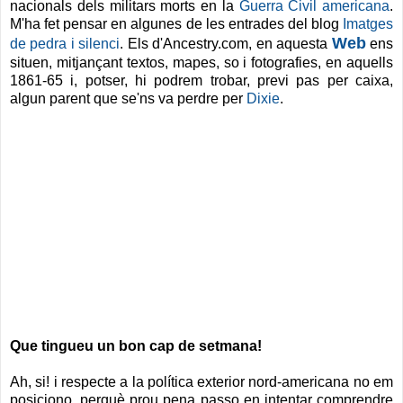
nacionals dels militars morts en la
Guerra Civil americana
.
M'ha fet pensar en algunes de les entrades del blog
Imatges
Web
de pedra i silenci
. Els d'Ancestry.com, en aquesta
ens
situen, mitjançant textos, mapes, so i fotografies, en aquells
1861-65 i, potser, hi podrem trobar, previ pas per caixa,
algun parent que se'ns va perdre per
Dixie
.
Que tingueu un bon cap de setmana!
Ah, si! i respecte a la política exterior nord-americana no em
posiciono, perquè prou pena passo en intentar comprendre