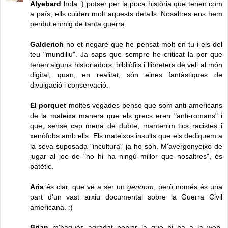
Alyebard
hola :) potser per la poca història que tenen com
a país, ells cuiden molt aquests detalls. Nosaltres ens hem
perdut enmig de tanta guerra.
Galderich
no et negaré que he pensat molt en tu i els del
teu "mundillu". Ja saps que sempre he criticat la por que
tenen alguns historiadors, bibliòfils i llibreters de vell al món
digital, quan, en realitat, són eines fantàstiques de
divulgació i conservació.
El porquet
moltes vegades penso que som anti-americans
de la mateixa manera que els grecs eren "anti-romans" i
que, sense cap mena de dubte, mantenim tics racistes i
xenòfobs amb ells. Els mateixos insults que els dediquem a
la seva suposada "incultura" ja ho són. M'avergonyeixo de
jugar al joc de "no hi ha ningú millor que nosaltres", és
patètic.
Aris
és clar, que ve a ser un
genoom
, però només és una
part d'un vast arxiu documental sobre la Guerra Civil
americana. :)
Brian
m'hagués agradat penjar la que hi ha a la web,