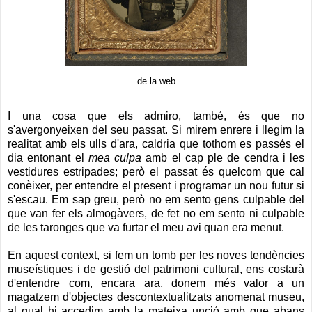
de la web
I una cosa que els admiro, també, és que no
s'avergonyeixen del seu passat. Si mirem enrere i llegim la
realitat amb els ulls d'ara, caldria que tothom es passés el
dia entonant el
mea culpa
amb el cap ple de cendra i les
vestidures estripades; però el passat és quelcom que cal
conèixer, per entendre el present i programar un nou futur si
s'escau. Em sap greu, però no em sento gens culpable del
que van fer els almogàvers, de fet no em sento ni culpable
de les taronges que va furtar el meu avi quan era menut.
En aquest context, si fem un tomb per les noves tendències
museístiques i de gestió del patrimoni cultural, ens costarà
d'entendre com, encara ara, donem més valor a un
magatzem d'objectes descontextualitzats anomenat museu,
al qual hi accedim amb la mateixa unció amb que abans